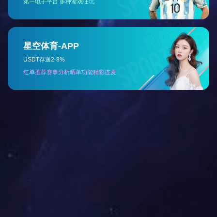
Details
济宁运河钢材大市场房屋工程
济宁运河钢材大市场房屋工程
Details
鑫竹海材料库工程
鑫竹海材料库工程
Details
福建省长汀职业中专学校区域性实训中心建设项目
福建省长汀职业中专学校区域性实训中心建设项目
Details
永定县寨下保障性住房10#、11#、12#、17#楼及2号、3号地下
室工程
永定县寨下保障性住房10#、11#、12#、17#楼及2号、3号地下
室工程
Details
滨湖卓越城文华园一期项目11号楼科研楼办公室内装饰工程