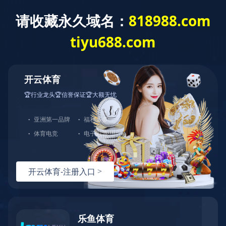
星空官方网页版
星空官方网页版-星空（中国）
公司简介
荣誉资质

荣誉资质
企业资质
企业专利
企业荣誉
企业业绩
