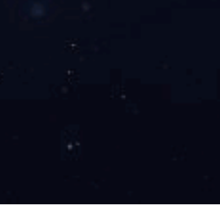
0597-2336139
382955834@qq.com
WEBSITE QR CODE
网站二维码
扫一扫进入网站
微信公众号
扫一扫关注微信公众号
ONLINE MESSAGE
联系方式
留言应用名称：
客户留言
描述：