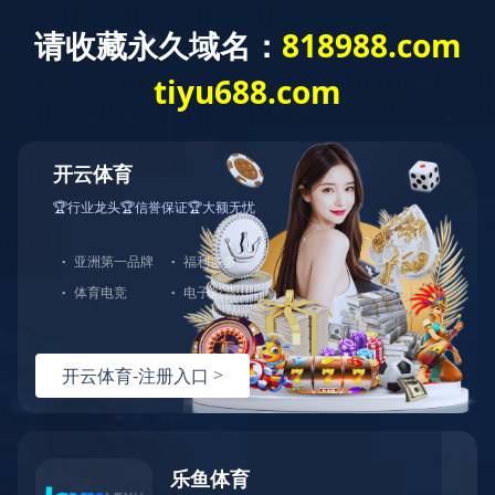
星空官方网页版
星空官方网页版-星空（中国）
公司简介
荣誉资质

荣誉资质
企业资质
企业专利
企业荣誉
企业业绩
