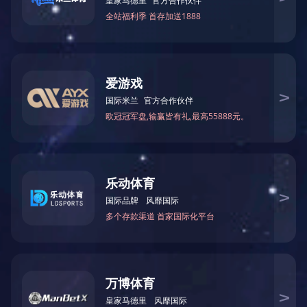
联系方式
客户留言
星空官方网页版-星空（中国）
公司简介
荣誉资质
企业资质
企业专利
企业荣誉
企业业绩
市政工程业绩
公路工程业绩
电力工程业绩
水利工程业
绩
房建工程业绩
业绩展示
星空官方网页版
星空官方网页版
业内动态
联系我们
联系方式
客户留言

星空官方网页版-星空（中国）