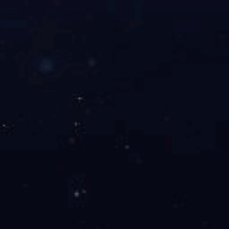
姓名：
性别：
男
女
手机：
电话：
传真：
邮箱：
地址：
邮编：
*
验证码：
提交