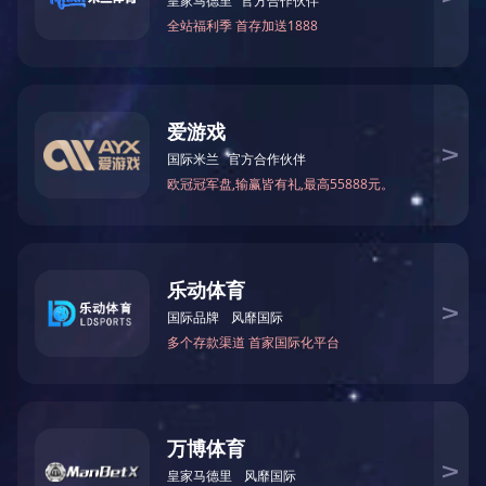
联系方式
客户留言
星空官方网页版-星空（中国）
公司简介
荣誉资质
企业资质
企业专利
企业荣誉
企业业绩
市政工程业绩
公路工程业绩
电力工程业绩
水利工程业
绩
房建工程业绩
业绩展示
星空官方网页版
星空官方网页版
业内动态
联系我们
联系方式
客户留言

星空官方网页版-星空（中国）