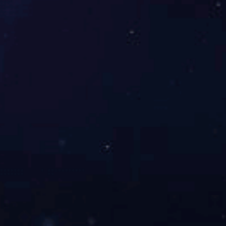
微信公众号
扫一扫关注微信公众号
ONLINE MESSAGE
联系方式
留言应用名称：
客户留言
描述：
*
留言内容：
姓名：
性别：
男
女
手机：