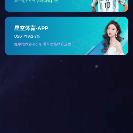
未找到相应参数组，请于后台属性模板中添加
上一个
综合利用产品及配方泥加工项目（一期）
下一个
上杭城发首苑
CONTACT INFORMATION
联系方式
福建省龙岩市新罗区东肖镇龙腾南路14号珠江大厦7层701室
0597-2336139
382955834@qq.com
WEBSITE QR CODE
网站二维码
扫一扫进入网站