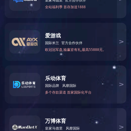
联系方式
客户留言
星空官方网页版-星空（中国）
公司简介
荣誉资质
企业资质
企业专利
企业荣誉
企业业绩
市政工程业绩
公路工程业绩
电力工程业绩
水利工程业
绩
房建工程业绩
业绩展示
星空官方网页版
星空官方网页版
业内动态
联系我们
联系方式
客户留言

星空官方网页版-星空（中国）