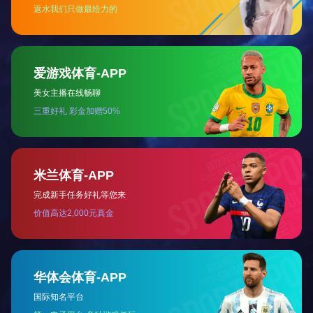
当前位置：
星空官方网页版-星空（中国）
/
荣誉资质
/
企业荣誉
/
荣誉
荣誉
工程描述
参数
扫二维码用手机看
未找到相应参数组，请于后台属性模板中添加
上一个
荣誉
下一个