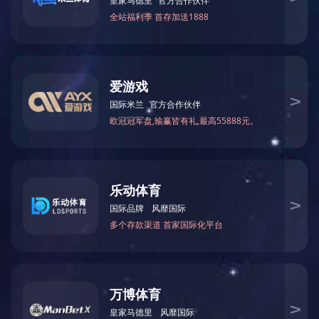
联系方式
客户留言
星空官方网页版-星空（中国）
公司简介
荣誉资质
企业资质
企业专利
企业荣誉
企业业绩
市政工程业绩
公路工程业绩
电力工程业绩
水利工程业
绩
房建工程业绩
业绩展示
星空官方网页版
星空官方网页版
业内动态
联系我们
联系方式
客户留言

星空官方网页版-星空（中国）