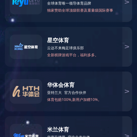
企业业绩
市政工程业绩
公路工程业绩
电力工程业绩
水利工程业绩
房建工程业绩
业绩展示
星空官方网页版

星空官方网页版
星空官方网页版
业内动态
联系我们

联系我们