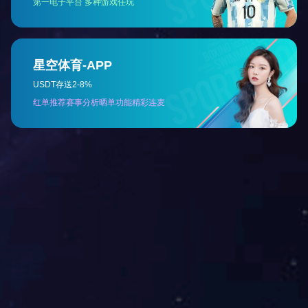
综合利用产品及配方泥加工项目（一期）
CONTACT INFORMATION
联系方式
福建省龙岩市新罗区东肖镇龙腾南路14号珠江大厦7层701室
0597-2336139
382955834@qq.com
WEBSITE QR CODE
网站二维码
扫一扫进入网站
微信公众号
扫一扫关注微信公众号