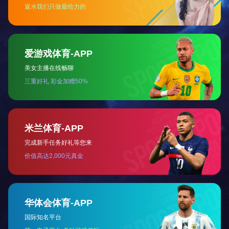
当前位置：
星空官方网页版-星空（中国）
/
荣誉资质
/
企业资质
/
安全生产许可证
安全生产许可证
工程描述
参数
扫二维码用手机看
未找到相应参数组，请于后台属性模板中添加
上一个
建筑业企业资质证书
下一个