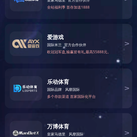
联系方式
客户留言
星空官方网页版-星空（中国）
公司简介
荣誉资质
企业资质
企业专利
企业荣誉
企业业绩
市政工程业绩
公路工程业绩
电力工程业绩
水利工程业
绩
房建工程业绩
业绩展示
星空官方网页版
星空官方网页版
业内动态
联系我们
联系方式
客户留言

星空官方网页版-星空（中国）