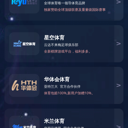
企业业绩
市政工程业绩
公路工程业绩
电力工程业绩
水利工程业绩
房建工程业绩
业绩展示
星空官方网页版

星空官方网页版
星空官方网页版
业内动态
联系我们

联系我们