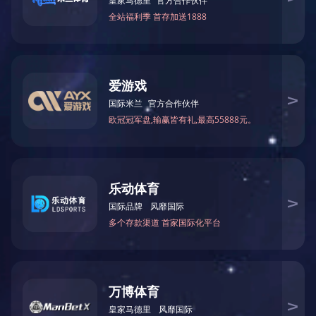
联系方式
客户留言
星空官方网页版-星空（中国）
公司简介
荣誉资质
企业资质
企业专利
企业荣誉
企业业绩
市政工程业绩
公路工程业绩
电力工程业绩
水利工程业
绩
房建工程业绩
业绩展示
星空官方网页版
星空官方网页版
业内动态
联系我们
联系方式
客户留言

星空官方网页版-星空（中国）