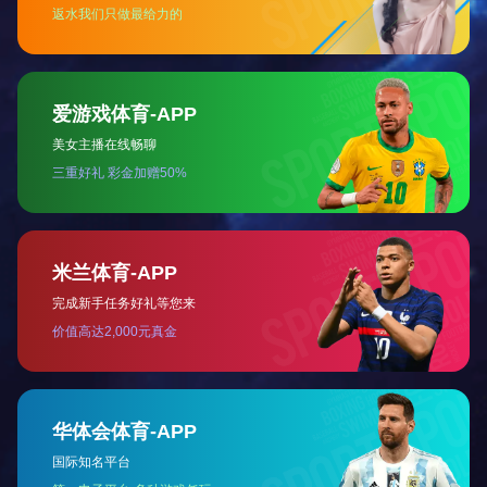
当前位置：
星空官方网页版-星空（中国）
/
荣誉资质
/
企业专利
/
专利
专利
工程描述
参数
扫二维码用手机看
未找到相应参数组，请于后台属性模板中添加
上一个
专利
下一个