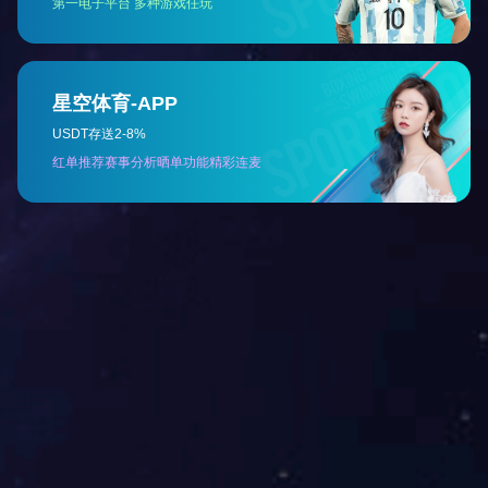
专利
CONTACT INFORMATION
联系方式
福建省龙岩市新罗区东肖镇龙腾南路14号珠江大厦7层701室
0597-2336139
382955834@qq.com
WEBSITE QR CODE
网站二维码
扫一扫进入网站
微信公众号
扫一扫关注微信公众号